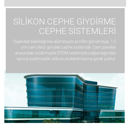
SİLİKON CEPHE GİYDİRME
CEPHE SİSTEMLERİ
Dışarıdan bakıldığında alüminyum profilin görülmeyip, 1,5
cm cam derzi görülen cephe sistemidir. Cam paneller
arasındaki sızdırmazlık EPDM sistemiyle sağlandığından
ayrıca sızdırmazlık silikonu kullanılmasına gerek yoktur.